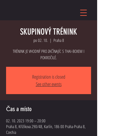
SKUPINOVÝ TRÉNINK
po 02. 10.
  |  
Praha 8
TRÉNINK JE VHODNÝ PRO ZAČÍNAJÍC S THAI-BOXEM I
POKROČILÉ.
Registration is closed
See other events
Čas a místo
02. 10. 2023 19:00 – 20:00
Praha 8, Křižíkova 290/48, Karlín, 186 00 Praha-Praha 8,
Czechia