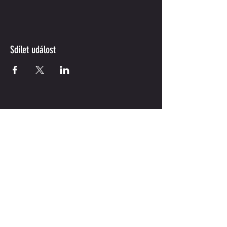
Sdílet událost
KONTAKT
POKUD MÁTE JAKÉKOLI DOTAZY, NEVÁHEJTE
ZAVOLAT
tomas@peterac.cz
+420 603 840 893